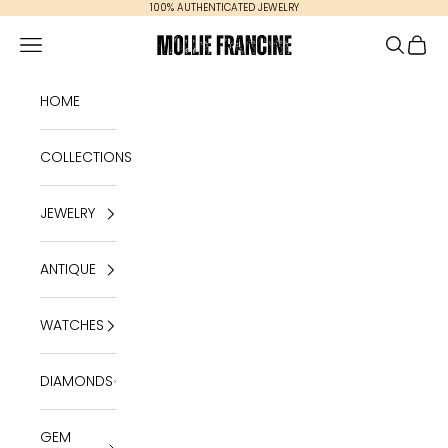
Skip to content
100% AUTHENTICATED JEWELRY
Mollie Francine
Open navigation menu
Open se
Open 
HOME
COLLECTIONS
JEWELRY
ANTIQUE
WATCHES
DIAMONDS
GEM